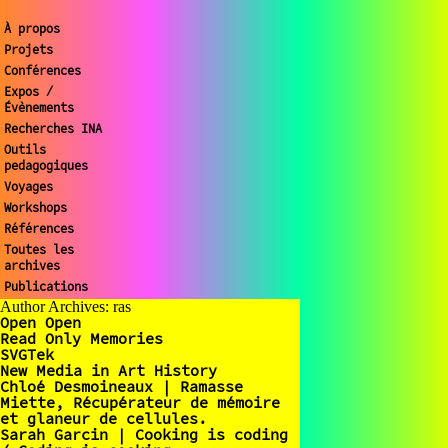
À propos
Projets
Conférences
Expos /
Évènements
Recherches INA
Outils
pedagogiques
Voyages
Workshops
Références
Toutes les
archives
Publications
Author Archives: ras
Open Open
Read Only Memories
SVGTek
New Media in Art History
Chloé Desmoineaux | Ramasse
Miette, Récupérateur de mémoire
et glaneur de cellules.
Sarah Garcin | Cooking is coding